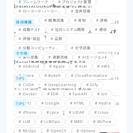
フレームワーク
プロジェクト管理
【Excel】XLOOKUP関数を使ってみよう！
ローコード・ノーコード
音声認識
仮想化
画像認識
告知
資格
技術情報
2025.02.26
自動テスト
社内システム開発
通信
【Excel】XLOOKUP関数応用編_複数の条件に一致す
るセルを探してみよう！
評価・検証
品質
分散コンピューティング
文字認識
その他
2024.11.14
要件定義
連載完結
AIエージェント
【Excel】条件付き書式を使ってみよう
Android
Apple
Arm
AWS
Azure
Bokeh
CloudFormation
TIPS
2025.06.15
CUDA
DeepLearning
Dify
ファイル名の一覧を簡単に出力する方法
Docker
EDR
FastAPI
Git
GPU
Google
HTML
Hydra
TIPS
2025.03.04
iPhone
Java
LiDAR
Linux
【VBA】最終行と最終列を簡単に取得する方法
LLM
LLMOps
MBD
MLflow
MLOps
OpenCV
Optuna