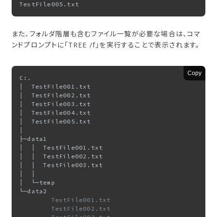
また、フォルダ階層も含むファイル一覧が必要な場合は、コマ
ンドプロンプトに「TREE /f」を実行することで表示されます。
Copy
C:.

│  TestFile001.txt                                
│  TestFile002.txt

│  TestFile003.txt

│  TestFile004.txt

│  TestFile005.txt

│

├─data1

│  │  TestFile001.txt

│  │  TestFile002.txt

│  │  TestFile003.txt

│  │

│  └─temp

        TestFile001.txt

        TestFile002.txt
