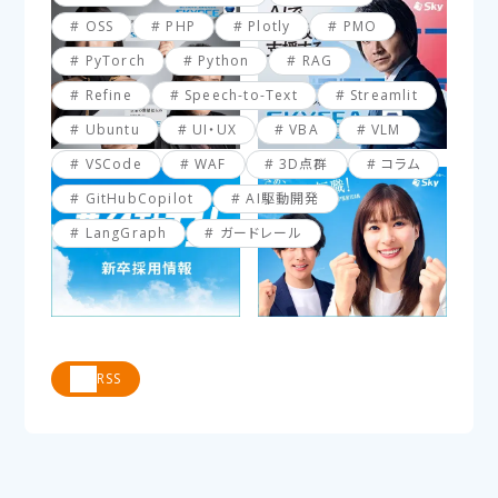
OSS
PHP
Plotly
PMO
PyTorch
Python
RAG
Refine
Speech-to-Text
Streamlit
Ubuntu
UI・UX
VBA
VLM
VSCode
WAF
3D点群
コラム
GitHubCopilot
AI駆動開発
LangGraph
ガードレール
RSS