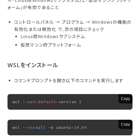
※「Linux用Windowsサブシステム」と「仮想マシンプラットフ
ォーム」が有効であること
コントロールパネル → プログラム → Windowsの機能の
有効化または無効化 で、次の項目にチェック
Linux用Windowsサブシステム
仮想マシン府プラットフォーム
WSLを​インストール
コマンドプロンプトを開き以下のコマンドを実行します
Copy
wsl 
--
set
-
default
-
version 
2
Copy
wsl 
--install
 -d ubuntu-
24.04