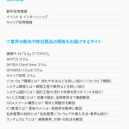
新卒採用情報
イベント & インターンシップ
キャリア採用情報
IT業界の動向や弊社商品の情報をお届けするサイト
情報サイト「Ｓｋｙ IT TOPICS」
SKYPCE コラム
SKYSEA Client View コラム
SKYMENU Cloud コラム
キャリア採用 コラム
ソフトウェア開発とは？ 流れや手法などを詳しく紹介（ソフトウエア開発）
システム開発とは？ 開発工程や事例などを詳しく紹介
システム設計とは？ 設計工程の流れや失敗を防ぐポイントを紹介！
AI（人工知能）とは？ 定義や歴史、活用事例まで徹底解説
GIGAスクール構想とは？ 現状と問題点を解説
ICT教育とは？ 意味やメリット・実践例を簡単に解説
名刺管理の目的とは？名刺管理ソフトウェアの導入方法・事例も紹介！
ランサムウェアとは？ 被害事例、対策・対処法を解説