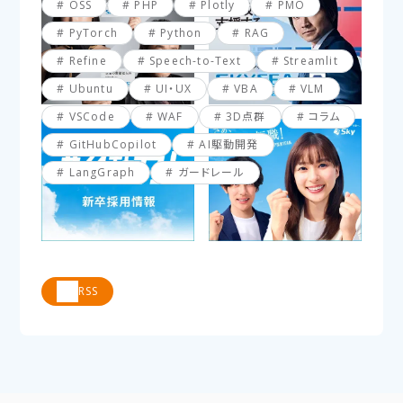
OSS
PHP
Plotly
PMO
PyTorch
Python
RAG
Refine
Speech-to-Text
Streamlit
Ubuntu
UI・UX
VBA
VLM
VSCode
WAF
3D点群
コラム
GitHubCopilot
AI駆動開発
LangGraph
ガードレール
RSS