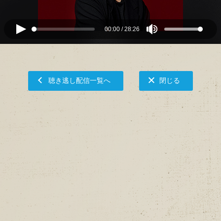
00:00
/
28:26
聴き逃し配信一覧へ
閉じる