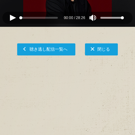
00:00
/
28:26
聴き逃し配信一覧へ
閉じる