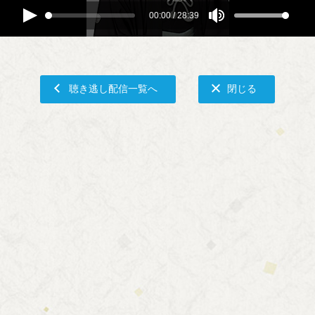
00:00
/
28:39
聴き逃し配信一覧へ
閉じる